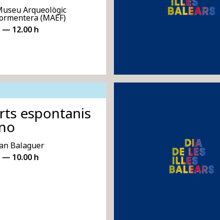
Museu Arqueològic
 Formentera (MAEF)
 — 12.00 h
rts espontanis
ano
an Balaguer
 — 10.00 h