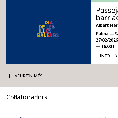
Passej
barria
Albert He
Palma — Sa
27/02/2026
— 18.00 h
+ INFO
VEURE´N MÉS
Col·laboradors