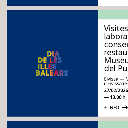
Visite
labora
conser
restau
Museu
del Pu
Eivissa — 
d’Eivissa i
27/02/2026
— 13.00 h
+ INFO