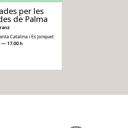
ades per les
des de Palma
rranz
nta Catalina i Es Jonquet
 — 17.00 h