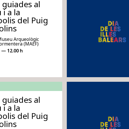
s guiades al
i a la
olis del Puig
olins
Museu Arqueològic
 Formentera (MAEF)
 — 12.00 h
s guiades al
i a la
olis del Puig
olins