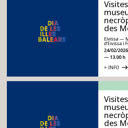
Visite
museu 
necròp
des M
Eivissa — 
d’Eivissa i
24/02/2026
— 13.00 h
+ INFO
Visite
museu 
necròp
des M