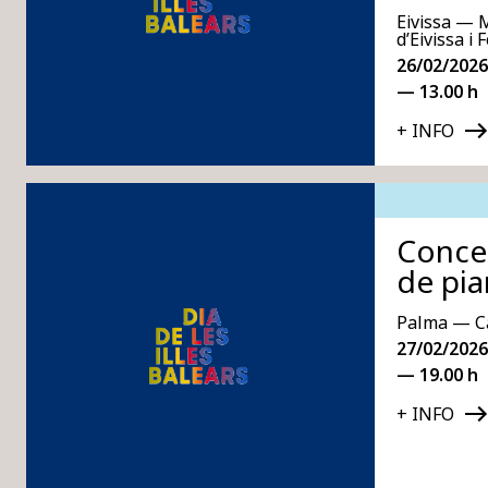
Eivissa — 
d’Eivissa i
26/02/2026
— 13.00 h
+ INFO
Conce
de pi
Palma — C
27/02/2026
— 19.00 h
+ INFO