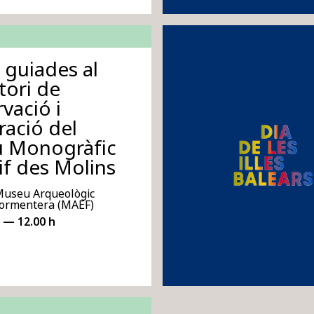
s guiades al
tori de
vació i
ració del
 Monogràfic
if des Molins
Museu Arqueològic
 Formentera (MAEF)
 — 12.00 h