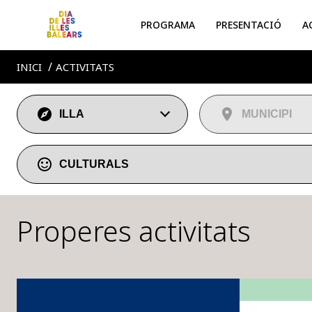
PROGRAMA
PRESENTACIÓ
A
INICI
ACTIVITATS
MUSICALS
MALLORCA
ESPORTIVES
MENORCA
EIVISSA
CULTURALS
FORMENTERA
PARTICIPATIVES
Properes activitats