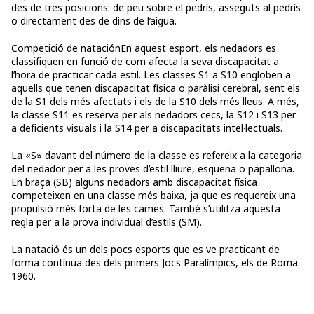
des de tres posicions: de peu sobre el pedrís, asseguts al pedrís
o directament des de dins de l’aigua.
Competició de nataciónEn aquest esport, els nedadors es
classifiquen en funció de com afecta la seva discapacitat a
l’hora de practicar cada estil. Les classes S1 a S10 engloben a
aquells que tenen discapacitat física o paràlisi cerebral, sent els
de la S1 dels més afectats i els de la S10 dels més lleus. A més,
la classe S11 es reserva per als nedadors cecs, la S12 i S13 per
a deficients visuals i la S14 per a discapacitats intel·lectuals.
La «S» davant del número de la classe es refereix a la categoria
del nedador per a les proves d’estil lliure, esquena o papallona.
En braça (SB) alguns nedadors amb discapacitat física
competeixen en una classe més baixa, ja que es requereix una
propulsió més forta de les cames. També s’utilitza aquesta
regla per a la prova individual d’estils (SM).
La natació és un dels pocs esports que es ve practicant de
forma contínua des dels primers Jocs Paralímpics, els de Roma
1960.